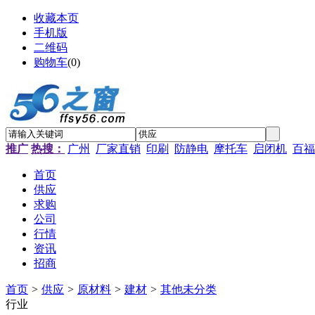
收藏本页
手机版
二维码
购物车
(
0
)
推广
热搜：
广州
厂家直销
印刷
防静电
摩托车
启闭机
百福
首页
供应
求购
公司
行情
资讯
招商
首页
>
供应
>
原材料
>
建材
>
其他未分类
行业