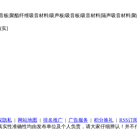
|聚酯纤维吸音材料|吸声板|吸音板|吸音材料|隔声吸音材料|聚
核实]
权隐私
|
网站地图
|
排名推广
|
广告服务
|
积分换礼
|
RSS订
真实性准确性均由发布单位及个人负责，请大家仔细辨认！并不代