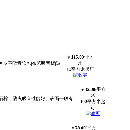
￥
115.00
/平方
|皮革吸音软包|布艺吸音板|玻
米
10平方米起订
￥
32.00
/平方
米
石棉，防火吸音性能好。表面一般有
100平方米起
订
￥
78.00
/平方