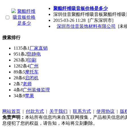
聚酯纤维吸音板价格是多少
深圳佳音聚酯纤维吸音板聚酯纤维吸音板
2015-03-26 11:28
[广东深圳市]
深圳市佳音装饰材料有限公司
[未
搜索排行
1135条
1
厂家直销
951条
2
防静电
263条
3
印刷
1282条
4
广州
89条
5
摩托车
28条
6
启闭机
2条
7
老师
4条
8
广州装修监理
34条
9
苹果
网站首页
|
付款方式
|
关于我们
|
联系方式
|
使用协议
|
版
免责声明：
本站所有信息均来自互联网搜集，产品相关信息的
息侵犯了您的权益，请告知，本站将立刻删除。