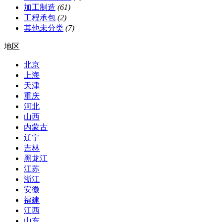
加工制造
(61)
工程承包
(2)
其他未分类
(7)
地区
北京
上海
天津
重庆
河北
山西
内蒙古
辽宁
吉林
黑龙江
江苏
浙江
安徽
福建
江西
山东