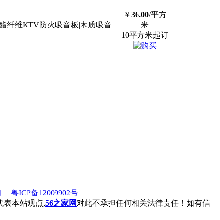
￥
36.00
/平方
酯纤维KTV防火吸音板|木质吸音
米
10平方米起订
阅
|
粤ICP备12009902号
表本站观点,
56之家网
对此不承担任何相关法律责任！如有信