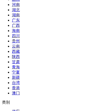
河南
湖北
湖南
广东
广西
海南
四川
贵州
云南
西藏
陕西
甘肃
青海
宁夏
新疆
台湾
香港
澳门
类别