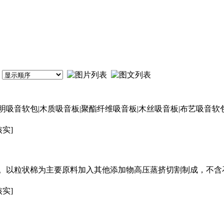
吸音软包|木质吸音板|聚酯纤维吸音板|木丝吸音板|布艺吸音软包
核实]
。以粒状棉为主要原料加入其他添加物高压蒸挤切割制成，不含
核实]