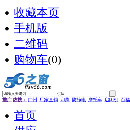
收藏本页
手机版
二维码
购物车
(
0
)
推广
热搜：
广州
厂家直销
印刷
防静电
摩托车
启闭机
百福
首页