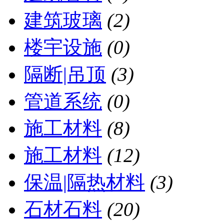
建筑玻璃
(2)
楼宇设施
(0)
隔断|吊顶
(3)
管道系统
(0)
施工材料
(8)
施工材料
(12)
保温|隔热材料
(3)
石材石料
(20)