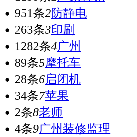
951条
2
防静电
263条
3
印刷
1282条
4
广州
89条
5
摩托车
28条
6
启闭机
34条
7
苹果
2条
8
老师
4条
9
广州装修监理