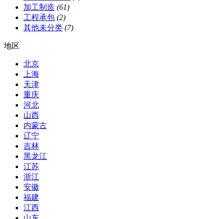
加工制造
(61)
工程承包
(2)
其他未分类
(7)
地区
北京
上海
天津
重庆
河北
山西
内蒙古
辽宁
吉林
黑龙江
江苏
浙江
安徽
福建
江西
山东