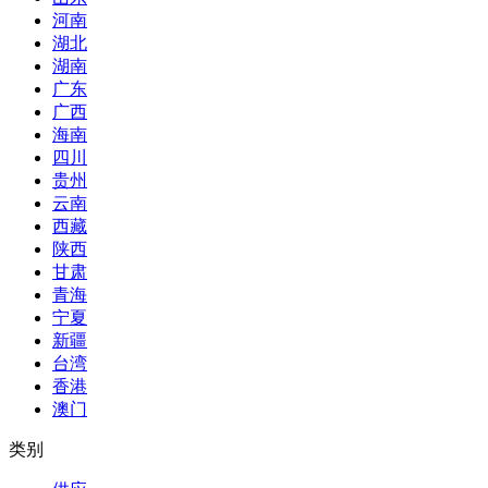
河南
湖北
湖南
广东
广西
海南
四川
贵州
云南
西藏
陕西
甘肃
青海
宁夏
新疆
台湾
香港
澳门
类别