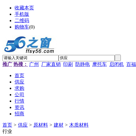
收藏本页
手机版
二维码
购物车
(
0
)
推广
热搜：
广州
厂家直销
印刷
防静电
摩托车
启闭机
百福
首页
供应
求购
公司
行情
资讯
招商
首页
>
供应
>
原材料
>
建材
>
木质材料
行业