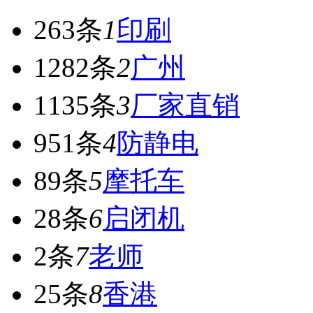
263条
1
印刷
1282条
2
广州
1135条
3
厂家直销
951条
4
防静电
89条
5
摩托车
28条
6
启闭机
2条
7
老师
25条
8
香港