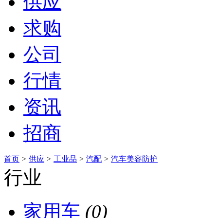
供应
求购
公司
行情
资讯
招商
首页
>
供应
>
工业品
>
汽配
>
汽车美容防护
行业
家用车
(0)