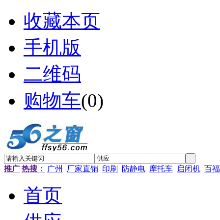
收藏本页
手机版
二维码
购物车
(
0
)
推广
热搜：
广州
厂家直销
印刷
防静电
摩托车
启闭机
百福
首页