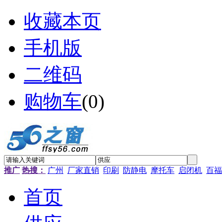
收藏本页
手机版
二维码
购物车
(
0
)
推广
热搜：
广州
厂家直销
印刷
防静电
摩托车
启闭机
百福
首页