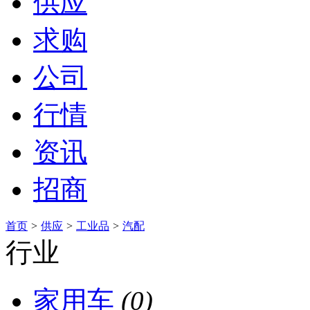
供应
求购
公司
行情
资讯
招商
首页
>
供应
>
工业品
>
汽配
行业
家用车
(0)