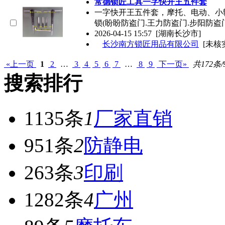
常德锁匠工具一字快开王五件套
一字快开王五件套，摩托、电动、小轿
锁(盼盼防盗门.王力防盗门.步阳防盗
2026-04-15 15:57
[湖南长沙市]
长沙南方锁匠用品有限公司
[未核
«上一页
1
2
…
3
4
5
6
7
…
8
9
下一页»
共172条/
搜索排行
1135条
1
厂家直销
951条
2
防静电
263条
3
印刷
1282条
4
广州