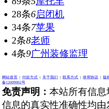
89条
5
摩托车
28条
6
启闭机
34条
7
苹果
2条
8
老师
4条
9
广州装修监理
网站首页
|
付款方式
|
关于我们
|
联系方式
|
使用协议
|
版
备12009902号
免责声明：
本站所有信息
信息的真实性准确性均由