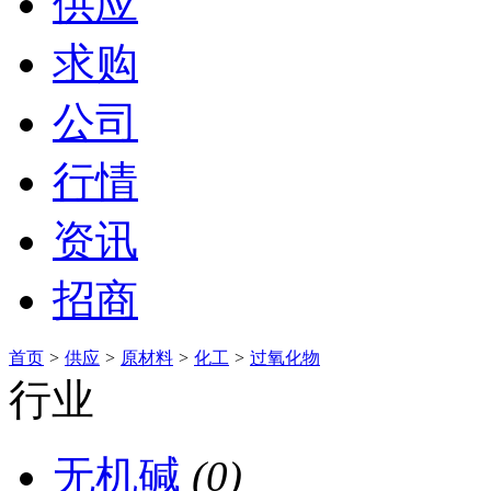
供应
求购
公司
行情
资讯
招商
首页
>
供应
>
原材料
>
化工
>
过氧化物
行业
无机碱
(0)