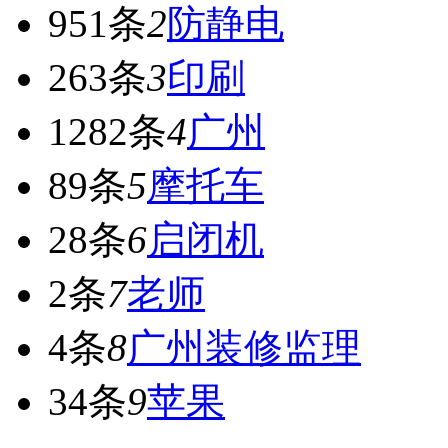
951条
2
防静电
263条
3
印刷
1282条
4
广州
89条
5
摩托车
28条
6
启闭机
2条
7
老师
4条
8
广州装修监理
34条
9
苹果