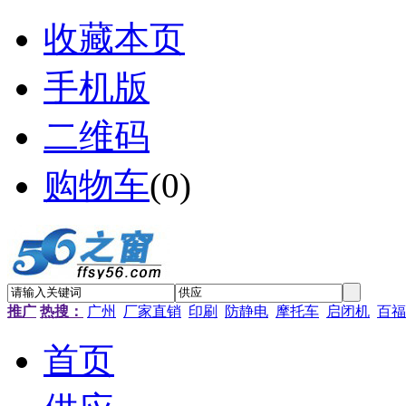
收藏本页
手机版
二维码
购物车
(
0
)
推广
热搜：
广州
厂家直销
印刷
防静电
摩托车
启闭机
百福
首页