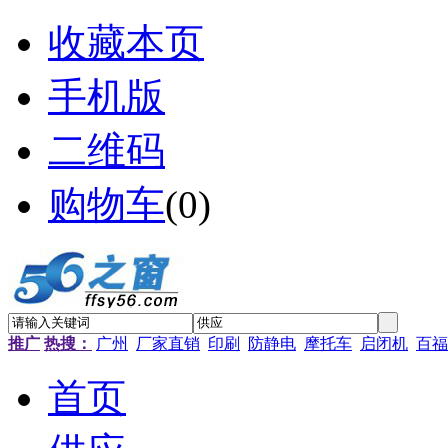
收藏本页
手机版
二维码
购物车
(
0
)
推广
热搜：
广州
厂家直销
印刷
防静电
摩托车
启闭机
百福
首页