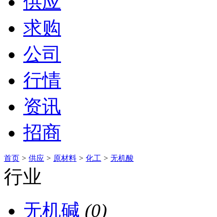
供应
求购
公司
行情
资讯
招商
首页
>
供应
>
原材料
>
化工
>
无机酸
行业
无机碱
(0)