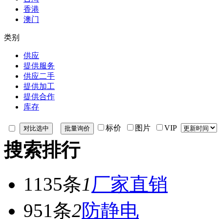
香港
澳门
类别
供应
提供服务
供应二手
提供加工
提供合作
库存
标价
图片
VIP
搜索排行
1135条
1
厂家直销
951条
2
防静电