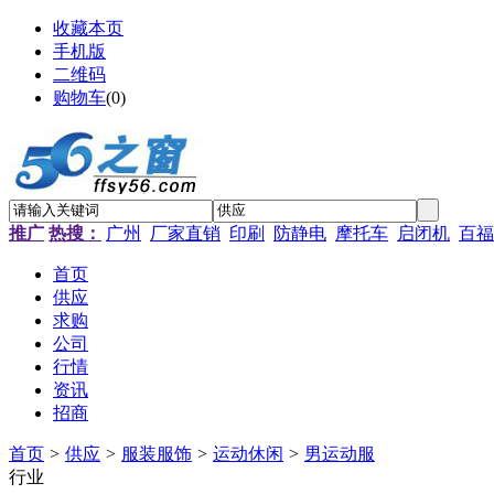
收藏本页
手机版
二维码
购物车
(
0
)
推广
热搜：
广州
厂家直销
印刷
防静电
摩托车
启闭机
百福
首页
供应
求购
公司
行情
资讯
招商
首页
>
供应
>
服装服饰
>
运动休闲
>
男运动服
行业