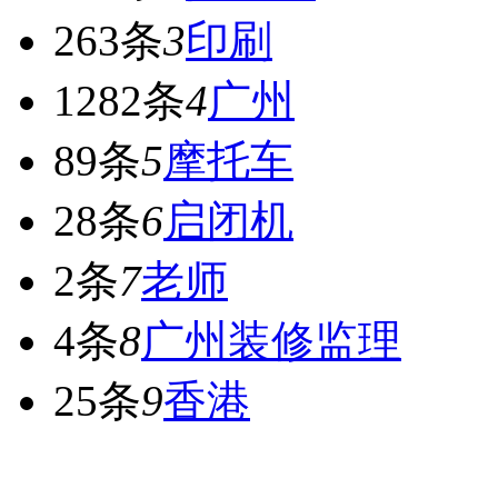
263条
3
印刷
1282条
4
广州
89条
5
摩托车
28条
6
启闭机
2条
7
老师
4条
8
广州装修监理
25条
9
香港