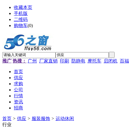
收藏本页
手机版
二维码
购物车
(
0
)
推广
热搜：
广州
厂家直销
印刷
防静电
摩托车
启闭机
百福
首页
供应
求购
公司
行情
资讯
招商
首页
>
供应
>
服装服饰
>
运动休闲
行业