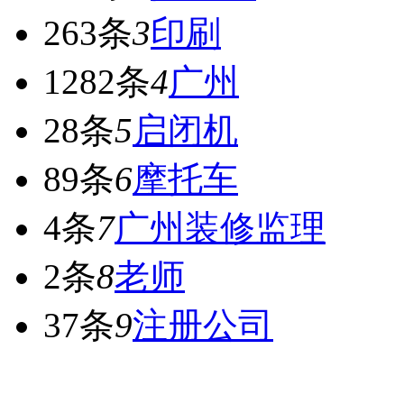
263条
3
印刷
1282条
4
广州
28条
5
启闭机
89条
6
摩托车
4条
7
广州装修监理
2条
8
老师
37条
9
注册公司