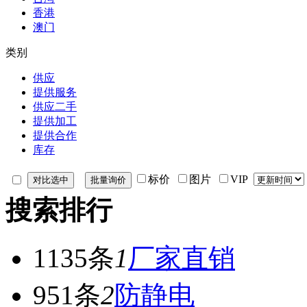
香港
澳门
类别
供应
提供服务
供应二手
提供加工
提供合作
库存
标价
图片
VIP
搜索排行
1135条
1
厂家直销
951条
2
防静电