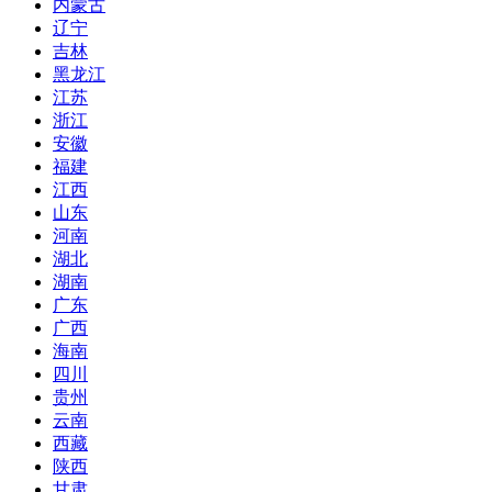
内蒙古
辽宁
吉林
黑龙江
江苏
浙江
安徽
福建
江西
山东
河南
湖北
湖南
广东
广西
海南
四川
贵州
云南
西藏
陕西
甘肃