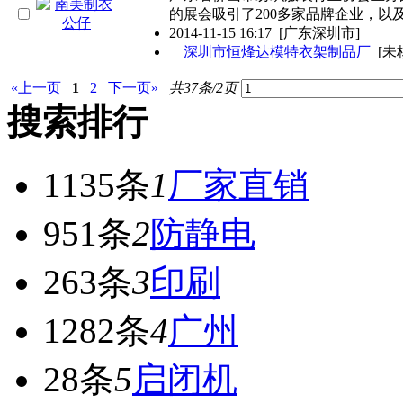
的展会吸引了200多家品牌企业，以
2014-11-15 16:17
[广东深圳市]
深圳市恒烽达模特衣架制品厂
[未
«上一页
1
2
下一页»
共37条/2页
搜索排行
1135条
1
厂家直销
951条
2
防静电
263条
3
印刷
1282条
4
广州
28条
5
启闭机