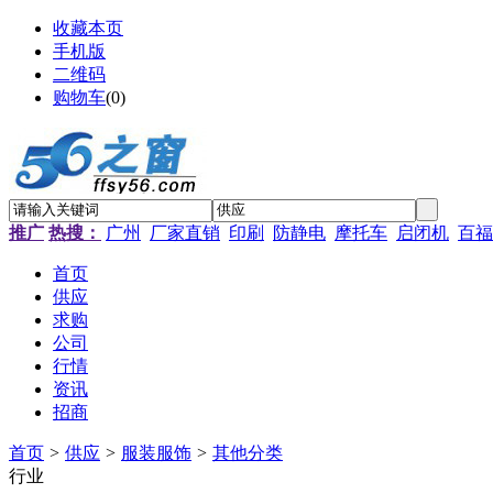
收藏本页
手机版
二维码
购物车
(
0
)
推广
热搜：
广州
厂家直销
印刷
防静电
摩托车
启闭机
百福
首页
供应
求购
公司
行情
资讯
招商
首页
>
供应
>
服装服饰
>
其他分类
行业