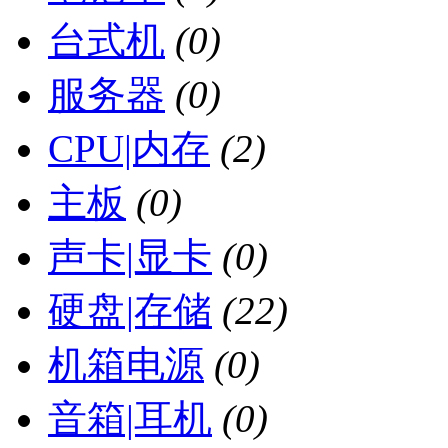
台式机
(0)
服务器
(0)
CPU|内存
(2)
主板
(0)
声卡|显卡
(0)
硬盘|存储
(22)
机箱电源
(0)
音箱|耳机
(0)