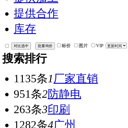
提供合作
库存
标价
图片
VIP
搜索排行
1135条
1
厂家直销
951条
2
防静电
263条
3
印刷
1282条
4
广州