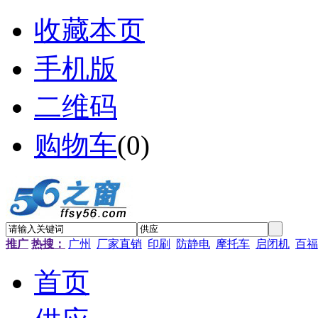
收藏本页
手机版
二维码
购物车
(
0
)
推广
热搜：
广州
厂家直销
印刷
防静电
摩托车
启闭机
百福
首页