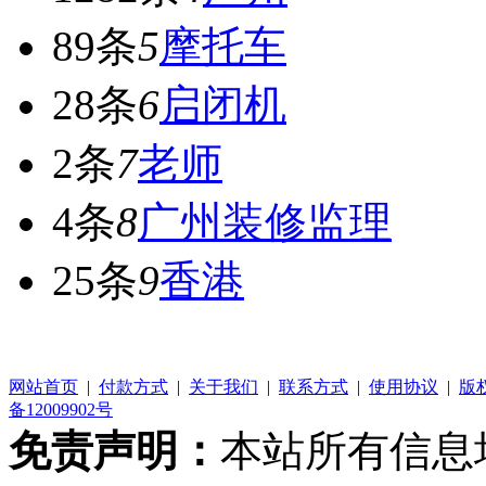
89条
5
摩托车
28条
6
启闭机
2条
7
老师
4条
8
广州装修监理
25条
9
香港
网站首页
|
付款方式
|
关于我们
|
联系方式
|
使用协议
|
版
备12009902号
免责声明：
本站所有信息