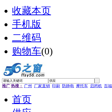
收藏本页
手机版
二维码
购物车
(
0
)
推广
热搜：
广州
厂家直销
印刷
防静电
摩托车
启闭机
百福
首页