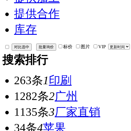
提供合作
库存
标价
图片
VIP
搜索排行
263条
1
印刷
1282条
2
广州
1135条
3
厂家直销
34条
4
苹果