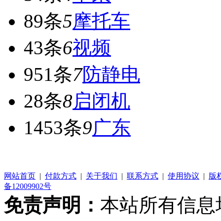
89条
5
摩托车
43条
6
视频
951条
7
防静电
28条
8
启闭机
1453条
9
广东
网站首页
|
付款方式
|
关于我们
|
联系方式
|
使用协议
|
版
备12009902号
免责声明：
本站所有信息