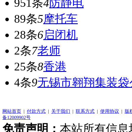
951条
4
防静电
89条
5
摩托车
28条
6
启闭机
2条
7
老师
25条
8
香港
4条
9
无锡市翱翔集装袋
网站首页
|
付款方式
|
关于我们
|
联系方式
|
使用协议
|
版
备12009902号
免责声明：
本站所有信息