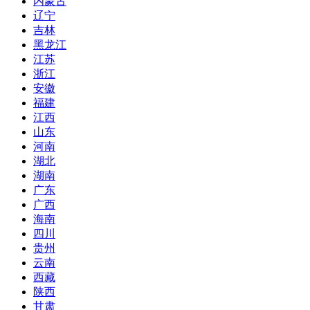
内蒙古
辽宁
吉林
黑龙江
江苏
浙江
安徽
福建
江西
山东
河南
湖北
湖南
广东
广西
海南
四川
贵州
云南
西藏
陕西
甘肃