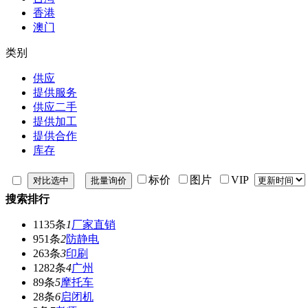
香港
澳门
类别
供应
提供服务
供应二手
提供加工
提供合作
库存
标价
图片
VIP
搜索排行
1135条
1
厂家直销
951条
2
防静电
263条
3
印刷
1282条
4
广州
89条
5
摩托车
28条
6
启闭机