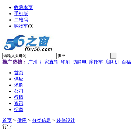
收藏本页
手机版
二维码
购物车
(
0
)
推广
热搜：
广州
厂家直销
印刷
防静电
摩托车
启闭机
百福
首页
供应
求购
公司
行情
资讯
招商
首页
>
供应
>
分类信息
>
装修设计
行业