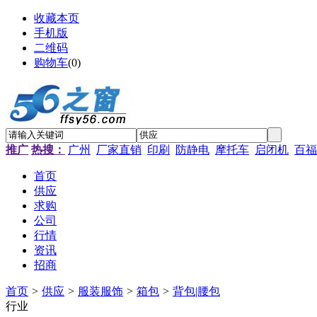
收藏本页
手机版
二维码
购物车
(
0
)
推广
热搜：
广州
厂家直销
印刷
防静电
摩托车
启闭机
百福
首页
供应
求购
公司
行情
资讯
招商
首页
>
供应
>
服装服饰
>
箱包
>
背包|腰包
行业