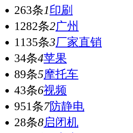
263条
1
印刷
1282条
2
广州
1135条
3
厂家直销
34条
4
苹果
89条
5
摩托车
43条
6
视频
951条
7
防静电
28条
8
启闭机