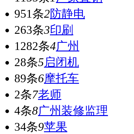
951条
2
防静电
263条
3
印刷
1282条
4
广州
28条
5
启闭机
89条
6
摩托车
2条
7
老师
4条
8
广州装修监理
34条
9
苹果