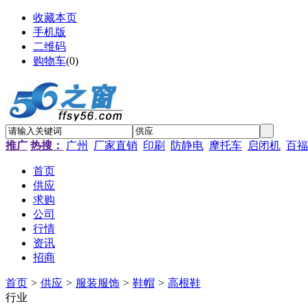
收藏本页
手机版
二维码
购物车
(
0
)
推广
热搜：
广州
厂家直销
印刷
防静电
摩托车
启闭机
百福
首页
供应
求购
公司
行情
资讯
招商
首页
>
供应
>
服装服饰
>
鞋帽
>
高根鞋
行业