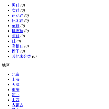
男鞋
(0)
女鞋
(0)
运动鞋
(0)
休闲鞋
(0)
童鞋
(0)
帆布鞋
(0)
凉鞋
(0)
鞋
(0)
高根鞋
(0)
帽子
(0)
其他未分类
(0)
地区
北京
上海
天津
重庆
河北
山西
内蒙古