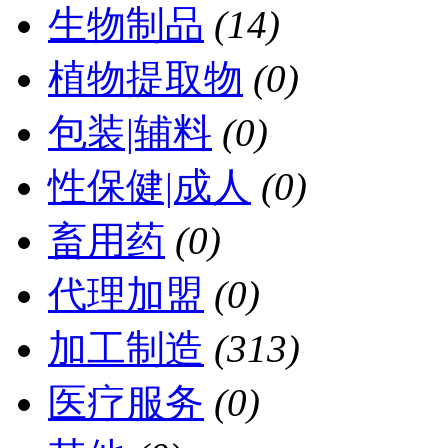
生物制品
(14)
植物提取物
(0)
包装|辅料
(0)
性保健|成人
(0)
畜用药
(0)
代理加盟
(0)
加工制造
(313)
医疗服务
(0)