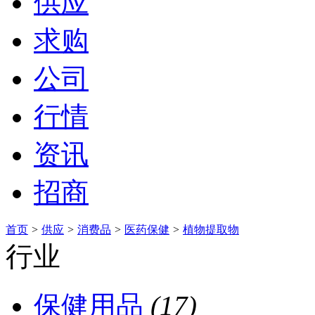
供应
求购
公司
行情
资讯
招商
首页
>
供应
>
消费品
>
医药保健
>
植物提取物
行业
保健用品
(17)