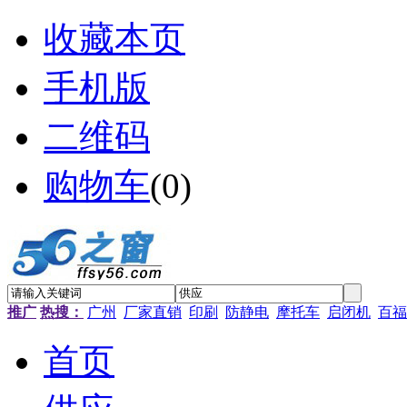
收藏本页
手机版
二维码
购物车
(
0
)
推广
热搜：
广州
厂家直销
印刷
防静电
摩托车
启闭机
百福
首页