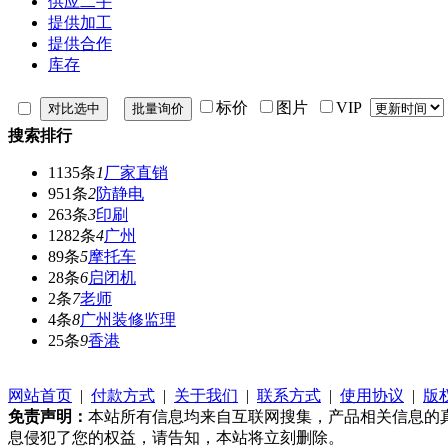
供应二手
提供加工
提供合作
库存
标价
图片
VIP
搜索排行
1135条
1
厂家直销
951条
2
防静电
263条
3
印刷
1282条
4
广州
89条
5
摩托车
28条
6
启闭机
2条
7
老师
4条
8
广州装修监理
25条
9
香港
网站首页
|
付款方式
|
关于我们
|
联系方式
|
使用协议
|
版
免责声明：
本站所有信息均来自互联网搜集，产品相关信息的
息侵犯了您的权益，请告知，本站将立刻删除。