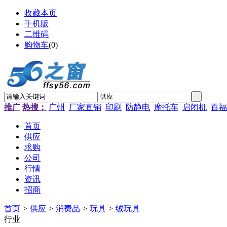
收藏本页
手机版
二维码
购物车
(
0
)
推广
热搜：
广州
厂家直销
印刷
防静电
摩托车
启闭机
百福
首页
供应
求购
公司
行情
资讯
招商
首页
>
供应
>
消费品
>
玩具
>
绒玩具
行业