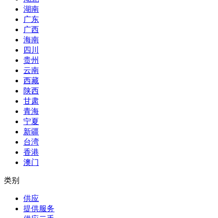
湖南
广东
广西
海南
四川
贵州
云南
西藏
陕西
甘肃
青海
宁夏
新疆
台湾
香港
澳门
类别
供应
提供服务