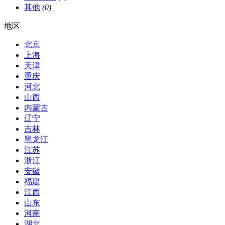
其他
(0)
地区
北京
上海
天津
重庆
河北
山西
内蒙古
辽宁
吉林
黑龙江
江苏
浙江
安徽
福建
江西
山东
河南
湖北