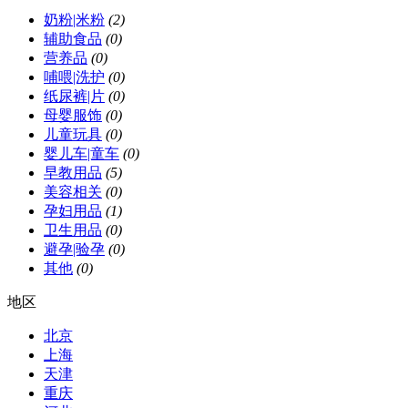
奶粉|米粉
(2)
辅助食品
(0)
营养品
(0)
哺喂|洗护
(0)
纸尿裤|片
(0)
母婴服饰
(0)
儿童玩具
(0)
婴儿车|童车
(0)
早教用品
(5)
美容相关
(0)
孕妇用品
(1)
卫生用品
(0)
避孕|验孕
(0)
其他
(0)
地区
北京
上海
天津
重庆