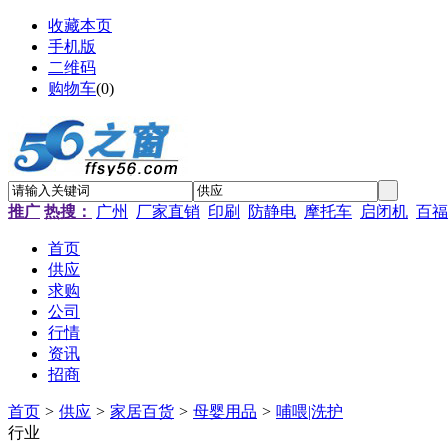
收藏本页
手机版
二维码
购物车
(
0
)
推广
热搜：
广州
厂家直销
印刷
防静电
摩托车
启闭机
百福
首页
供应
求购
公司
行情
资讯
招商
首页
>
供应
>
家居百货
>
母婴用品
>
哺喂|洗护
行业