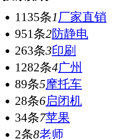
1135条
1
厂家直销
951条
2
防静电
263条
3
印刷
1282条
4
广州
89条
5
摩托车
28条
6
启闭机
34条
7
苹果
2条
8
老师