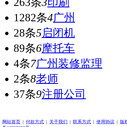
263条
3
印刷
1282条
4
广州
28条
5
启闭机
89条
6
摩托车
4条
7
广州装修监理
2条
8
老师
37条
9
注册公司
网站首页
|
付款方式
|
关于我们
|
联系方式
|
使用协议
|
版