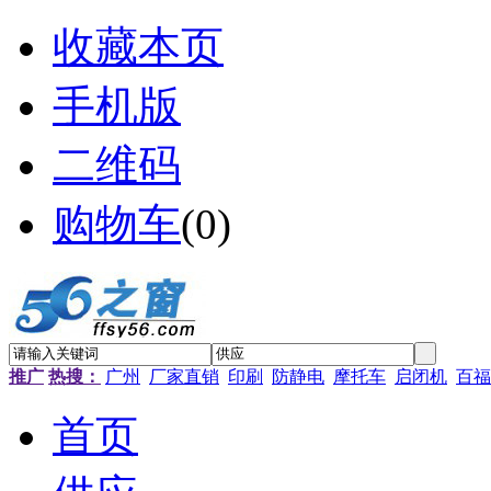
收藏本页
手机版
二维码
购物车
(
0
)
推广
热搜：
广州
厂家直销
印刷
防静电
摩托车
启闭机
百福
首页