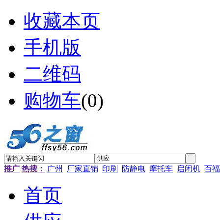
收藏本页
手机版
二维码
购物车
(
0
)
推广
热搜：
广州
厂家直销
印刷
防静电
摩托车
启闭机
百福
首页