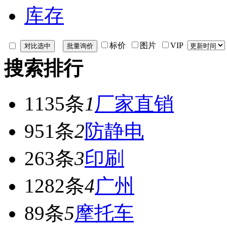
库存
标价
图片
VIP
搜索排行
1135条
1
厂家直销
951条
2
防静电
263条
3
印刷
1282条
4
广州
89条
5
摩托车