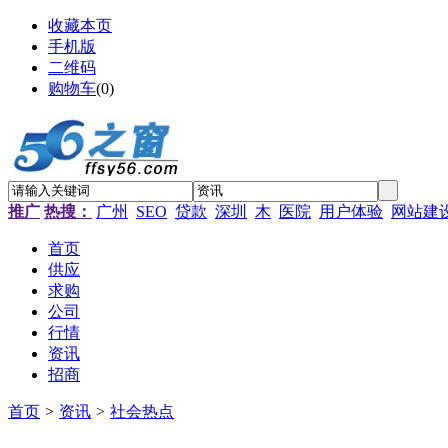
收藏本页
手机版
二维码
购物车
(
0
)
推广
热搜：
广州
SEO
贷款
深圳
木
医院
用户体验
网站建
首页
供应
求购
公司
行情
资讯
招商
首页
>
资讯
>
社会热点