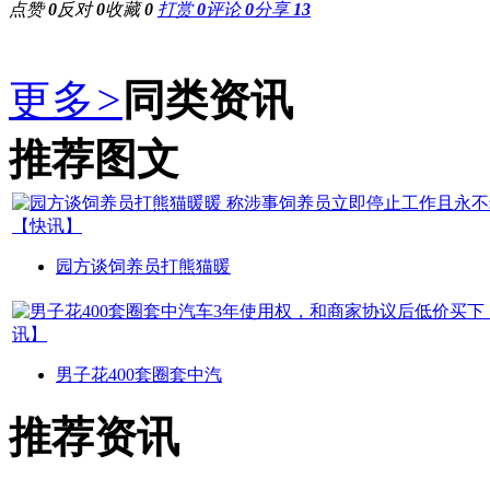
点赞
0
反对
0
收藏
0
打赏
0
评论
0
分享
13
更多
>
同类资讯
推荐图文
园方谈饲养员打熊猫暖
男子花400套圈套中汽
推荐资讯